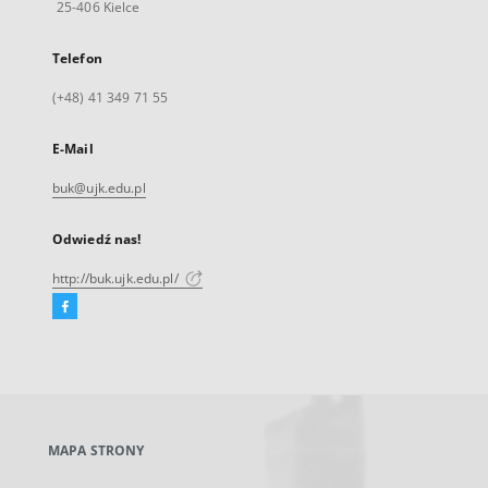
25-406 Kielce
Telefon
(+48) 41 349 71 55
E-Mail
buk@ujk.edu.pl
Odwiedź nas!
http://buk.ujk.edu.pl/
Facebook
Link
zewnętrzny,
otworzy
się
w
nowej
MAPA STRONY
karcie