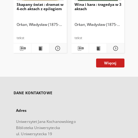
Skapany świat : dramat w
Wina i kara : tragedya w 3
Ofi
4-ech aktach z epilogiem
aktach
akt
Orkan, Władysław (1875-1930)
Orkan, Władysław (1875-1930)
Ork
tekst
tekst
tek
Więcej
DANE KONTAKTOWE
Adres
Uniwersytet Jana Kochanowskiego
Biblioteka Uniwersytecka
ul. Uniwersytecka 19