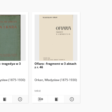
 : tragedya w 3
Ofiara : fragment w 3 aktach
z r. 46
ysław (1875-1930)
Orkan, Władysław (1875-1930)
tekst