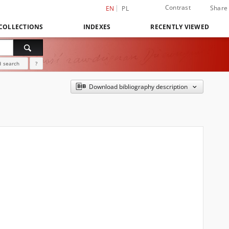
Contrast
Share
EN
PL
COLLECTIONS
INDEXES
RECENTLY VIEWED
 search
?
Download bibliography description