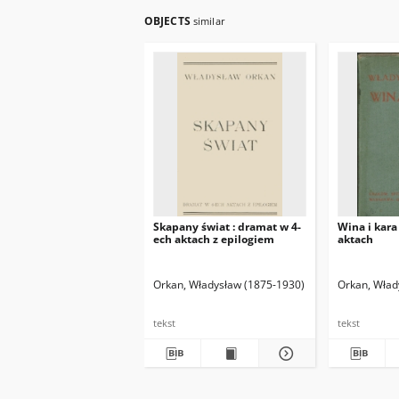
OBJECTS
similar
Skapany świat : dramat w 4-
Wina i kara
ech aktach z epilogiem
aktach
Orkan, Władysław (1875-1930)
Orkan, Wład
tekst
tekst