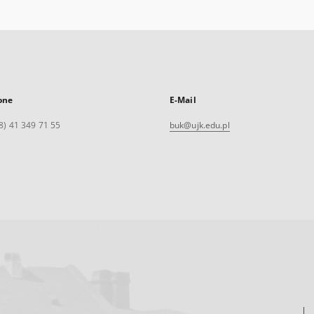
one
E-Mail
8) 41 349 71 55
buk@ujk.edu.pl