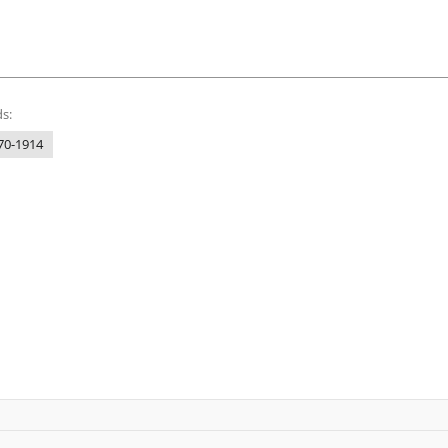
s:
870-1914