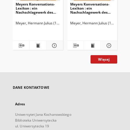
Meyers Konversations-
Meyers Konversations-
Me
Lexikon : ein
Lexikon : ein
Lex
Nachschlagewerk des
Nachschlagewerk des
Na
allgemeinen Wissens
allgemeinen Wissens
al
Meyer, Hermann Julius (1826-1909)
Meyer, Hermann Julius (1826-1909)
Mey
Więcej
DANE KONTAKTOWE
Adres
Uniwersytet Jana Kochanowskiego
Biblioteka Uniwersytecka
ul. Uniwersytecka 19