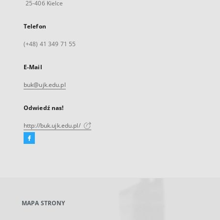
25-406 Kielce
Telefon
(+48) 41 349 71 55
E-Mail
buk@ujk.edu.pl
Odwiedź nas!
http://buk.ujk.edu.pl/
Facebook
Link
zewnętrzny,
otworzy
się
w
nowej
MAPA STRONY
karcie