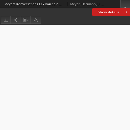
Meyers Konversations-Lexikon : ein Nachschlagewerk des allgemeinen Wissens
Meyer, Hermann Julius (1826-1909)
Show details