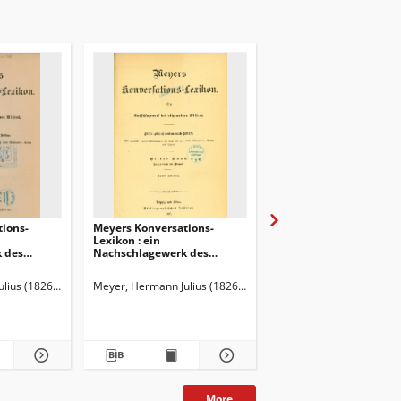
ions-
Meyers Konversations-
Meyers Konversations-
Lexikon : ein
Lexikon : ein
 des
Nachschlagewerk des
Nachschlagewerk des
sens
allgemeinen Wissens
allgemeinen Wissens
lius (1826-1909)
Meyer, Hermann Julius (1826-1909)
Meyer, Hermann Julius 
More