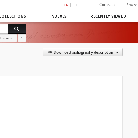
Contrast
Share
EN
PL
COLLECTIONS
INDEXES
RECENTLY VIEWED
 search
?
Download bibliography description