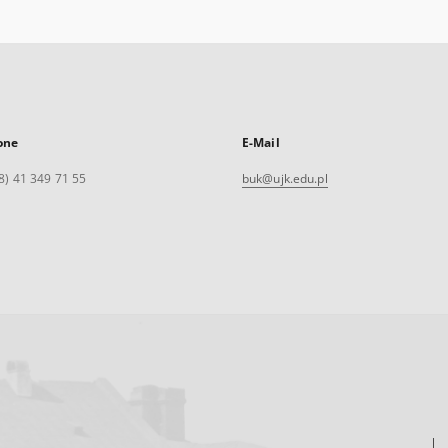
one
E-Mail
8) 41 349 71 55
buk@ujk.edu.pl