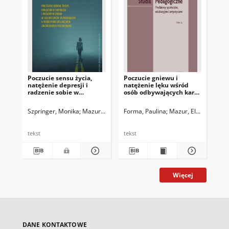
Poczucie sensu życia,
Poczucie gniewu i
Sel
natężenie depresji i
natężenie lęku wśród
con
radzenie sobie w
osób odbywających karę
iso
sytuacjach stresowych u
pozbawienia wolności
osób podejmujących
Szpringer, Monika
Mazur, Eliza
Laurman-Jarząbek, Edyta
Forma, Paulina
Mazur, Eliza
Laurman
Maz
zachowania ryzykowne
tekst
tekst
tek
Więcej
DANE KONTAKTOWE