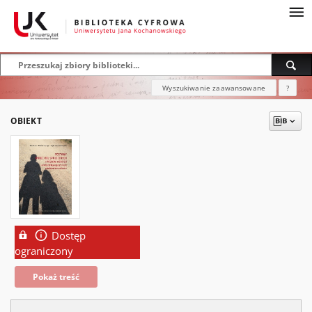
Wyszukiwanie zaawansowane
?
OBIEKT
Dostęp
ograniczony
Pokaż treść