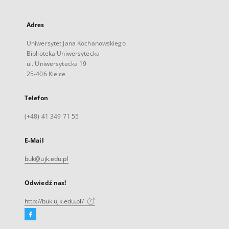
Adres
Uniwersytet Jana Kochanowskiego
Biblioteka Uniwersytecka
ul. Uniwersytecka 19
25-406 Kielce
Telefon
(+48) 41 349 71 55
E-Mail
buk@ujk.edu.pl
Odwiedź nas!
http://buk.ujk.edu.pl/
Facebook
Link