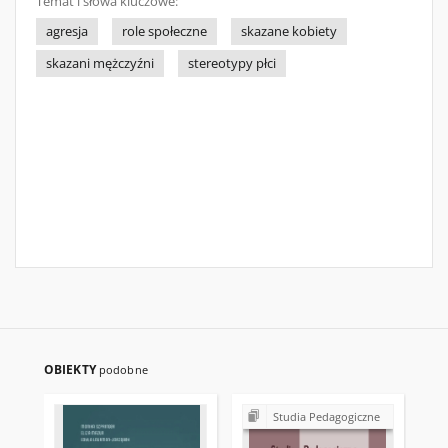
Temat i słowa kluczowe:
agresja
role społeczne
skazane kobiety
skazani mężczyźni
stereotypy płci
OBIEKTY
podobne
Studia Pedagogiczne