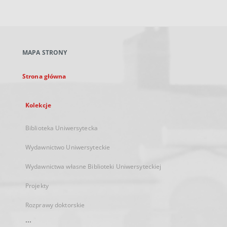
zewnętrzny,
otworzy
się
w
nowej
MAPA STRONY
karcie
Strona główna
Kolekcje
Biblioteka Uniwersytecka
Wydawnictwo Uniwersyteckie
Wydawnictwa własne Biblioteki Uniwersyteckiej
Projekty
Rozprawy doktorskie
...