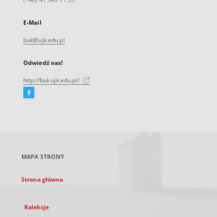
E-Mail
buk@ujk.edu.pl
Odwiedź nas!
http://buk.ujk.edu.pl/
Facebook
Link
zewnętrzny,
otworzy
się
w
nowej
MAPA STRONY
karcie
Strona główna
Kolekcje