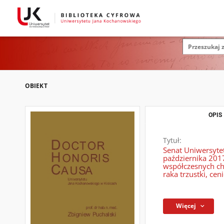
OBIEKT
OPIS
Tytuł:
Senat Uniwersyte
października 2017
współczesnych chi
raka trzustki, ce
Więcej