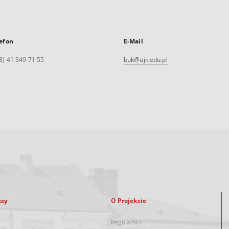
efon
E-Mail
8) 41 349 71 55
buk@ujk.edu.pl
ksy
O Projekcie
Regulamin