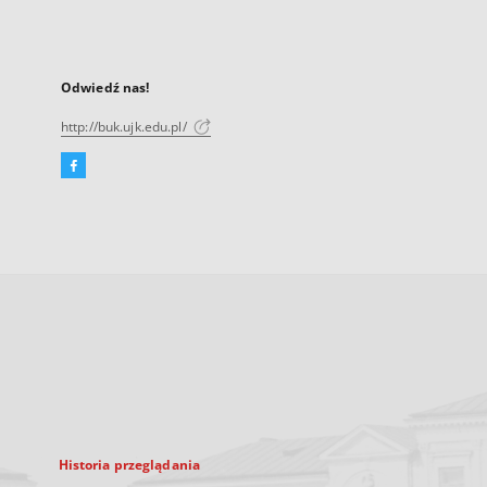
Odwiedź nas!
http://buk.ujk.edu.pl/
Facebook
Link
zewnętrzny,
otworzy
się
w
nowej
karcie
Historia przeglądania