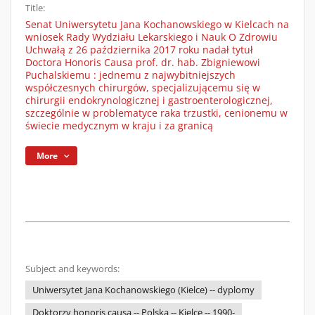
Title:
Senat Uniwersytetu Jana Kochanowskiego w Kielcach na
wniosek Rady Wydziału Lekarskiego i Nauk O Zdrowiu
Uchwałą z 26 października 2017 roku nadał tytuł
Doctora Honoris Causa prof. dr. hab. Zbigniewowi
Puchalskiemu : jednemu z najwybitniejszych
współczesnych chirurgów, specjalizującemu się w
chirurgii endokrynologicznej i gastroenterologicznej,
szczególnie w problematyce raka trzustki, cenionemu w
świecie medycznym w kraju i za granicą
More
Subject and keywords:
Uniwersytet Jana Kochanowskiego (Kielce) -- dyplomy
Doktorzy honoris causa -- Polska -- Kielce -- 1990-