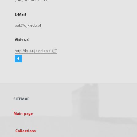
E-Mail
buk@ujk.edu.pl
Visit us!
http://buk.ujk.edu.pl/
Facebook
External
link,
will
open
in
a
SITEMAP
new
tab
Main page
Collections