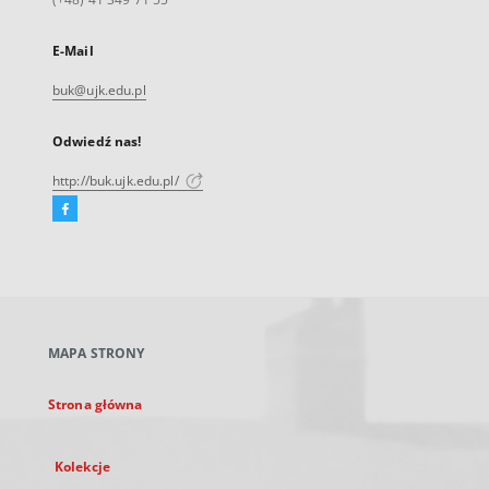
E-Mail
buk@ujk.edu.pl
Odwiedź nas!
http://buk.ujk.edu.pl/
Facebook
Link
zewnętrzny,
otworzy
się
w
nowej
MAPA STRONY
karcie
Strona główna
Kolekcje