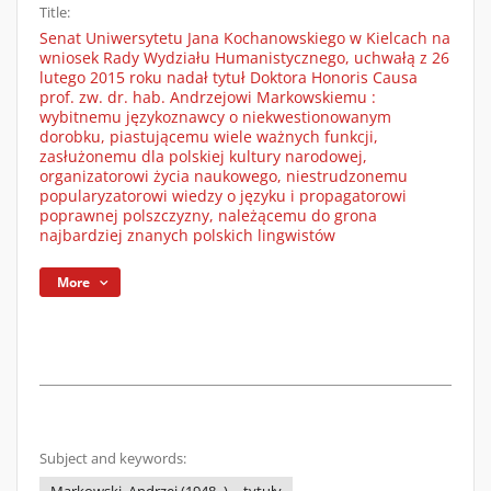
Title:
Senat Uniwersytetu Jana Kochanowskiego w Kielcach na
wniosek Rady Wydziału Humanistycznego, uchwałą z 26
lutego 2015 roku nadał tytuł Doktora Honoris Causa
prof. zw. dr. hab. Andrzejowi Markowskiemu :
wybitnemu językoznawcy o niekwestionowanym
dorobku, piastującemu wiele ważnych funkcji,
zasłużonemu dla polskiej kultury narodowej,
organizatorowi życia naukowego, niestrudzonemu
popularyzatorowi wiedzy o języku i propagatorowi
poprawnej polszczyzny, należącemu do grona
najbardziej znanych polskich lingwistów
More
Subject and keywords: