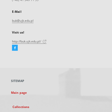
E-Mail
buk@ujk.edu.pl
Visit us!
http://buk.ujk.edu.pl/
Facebook
External
link,
will
open
in
a
SITEMAP
new
tab
Main page
Collections