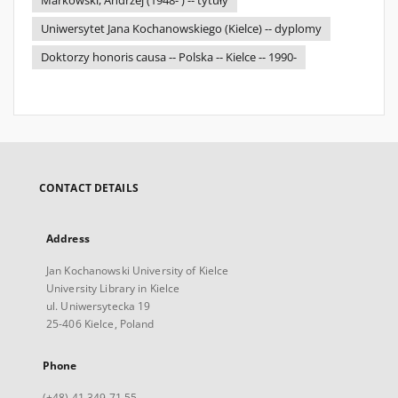
Markowski, Andrzej (1948- ) -- tytuły
Uniwersytet Jana Kochanowskiego (Kielce) -- dyplomy
Doktorzy honoris causa -- Polska -- Kielce -- 1990-
CONTACT DETAILS
Address
Jan Kochanowski University of Kielce
University Library in Kielce
ul. Uniwersytecka 19
25-406 Kielce, Poland
Phone
(+48) 41 349 71 55