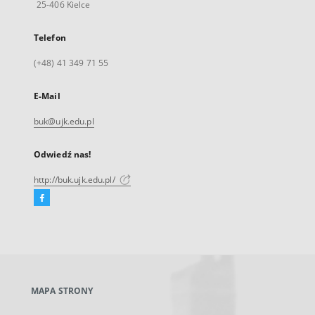
25-406 Kielce
Telefon
(+48) 41 349 71 55
E-Mail
buk@ujk.edu.pl
Odwiedź nas!
http://buk.ujk.edu.pl/
Facebook
Link
zewnętrzny,
otworzy
się
w
nowej
MAPA STRONY
karcie