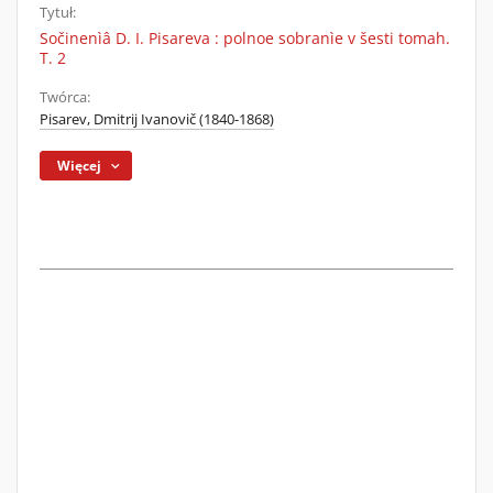
Tytuł:
Sočinenìâ D. I. Pisareva : polnoe sobranìe v šesti tomah.
T. 2
Twórca:
Pisarev, Dmitrij Ivanovič (1840-1868)
Więcej