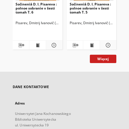
Sočinenìâ D. I. Pisareva :
Sočinenìâ D. I. Pisareva :
Soč
polnoe sobranìe v šesti
polnoe sobranìe v šesti
pol
tomah T. 6
tomah T. 5
tom
Pisarev, Dmitrij Ivanovič (1840-1868)
Pisarev, Dmitrij Ivanovič (1840-1868)
Pavlenkov, Florentij Fedorovič (
Pis
Więcej
DANE KONTAKTOWE
Adres
Uniwersytet Jana Kochanowskiego
Biblioteka Uniwersytecka
ul. Uniwersytecka 19