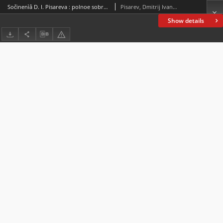
Sočinenìâ D. I. Pisareva : polnoe sobranìe v šesti tomah T. 6
Pisarev, Dmitrij Ivanovič (1840-1868)
Show details