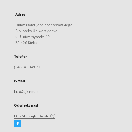
Adres
Uniwersytet Jana Kochanowskiego
Biblioteka Uniwersytecka
ul. Uniwersytecka 19
25-406 Kielce
Telefon
(+48) 41 349 71 55
E-Mail
buk@ujk.edu.pl
Odwiedź nas!
http://buk.ujk.edu.pl/
Facebook
Link