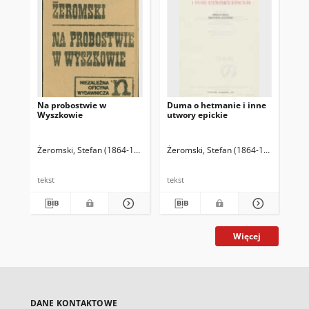
Na probostwie w
Duma o hetmanie i inne
Uro
Wyszkowie
utwory epickie
Żeromski, Stefan (1864-1925)
Żeromski, Stefan (1864-1925)
Golińs
Żer
tekst
tekst
tek
Więcej
DANE KONTAKTOWE