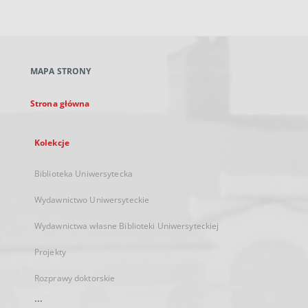
zewnętrzny,
otworzy
się
w
nowej
MAPA STRONY
karcie
Strona główna
Kolekcje
Biblioteka Uniwersytecka
Wydawnictwo Uniwersyteckie
Wydawnictwa własne Biblioteki Uniwersyteckiej
Projekty
Rozprawy doktorskie
...