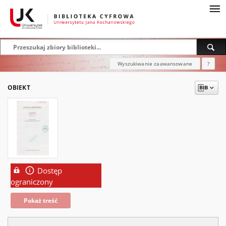
Wyszukiwanie zaawansowane
?
OBIEKT
Dostęp
ograniczony
Pokaż treść