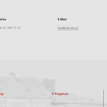
efon
E-Mail
8) 41 349 71 55
buk@ujk.edu.pl
ksy
O Projekcie
Regulamin