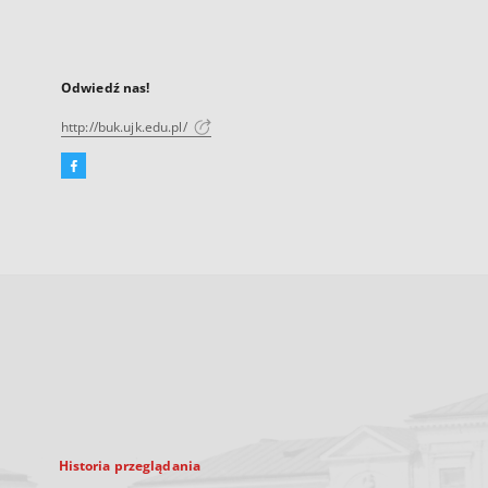
Odwiedź nas!
http://buk.ujk.edu.pl/
Facebook
Link
zewnętrzny,
otworzy
się
w
nowej
karcie
Historia przeglądania