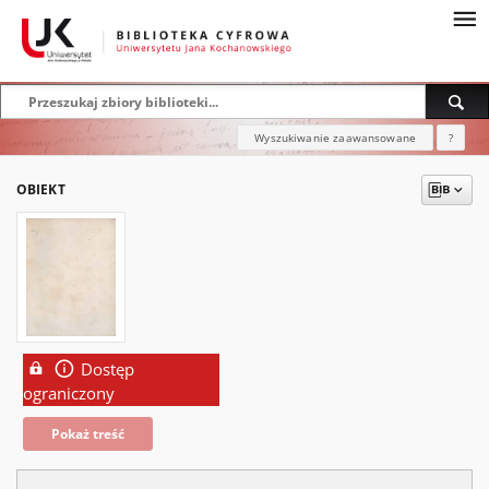
Wyszukiwanie zaawansowane
?
OBIEKT
Dostęp
ograniczony
Pokaż treść