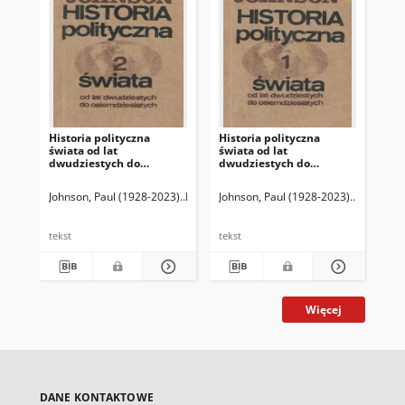
Historia polityczna
Historia polityczna
Wsp
świata od lat
świata od lat
pol
dwudziestych do
dwudziestych do
dw
osiemdziesiątych T. 2
osiemdziesiątych T. 1
osi
Johnson, Paul (1928-2023)
Pisarek, Teresa. Tł.
Johnson, Paul (1928-2023)
Szostkiewicz, Adam (195
Pisarek, T
Joh
tekst
tekst
tek
Więcej
DANE KONTAKTOWE