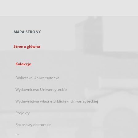
zewnętrzny,
otworzy
się
w
nowej
MAPA STRONY
karcie
Strona główna
Kolekcje
Biblioteka Uniwersytecka
Wydawnictwo Uniwersyteckie
Wydawnictwa własne Biblioteki Uniwersyteckiej
Projekty
Rozprawy doktorskie
...