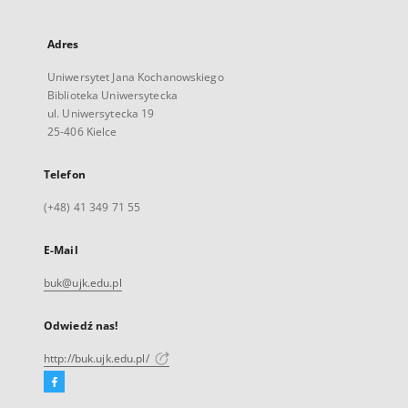
Adres
Uniwersytet Jana Kochanowskiego
Biblioteka Uniwersytecka
ul. Uniwersytecka 19
25-406 Kielce
Telefon
(+48) 41 349 71 55
E-Mail
buk@ujk.edu.pl
Odwiedź nas!
http://buk.ujk.edu.pl/
Facebook
Link