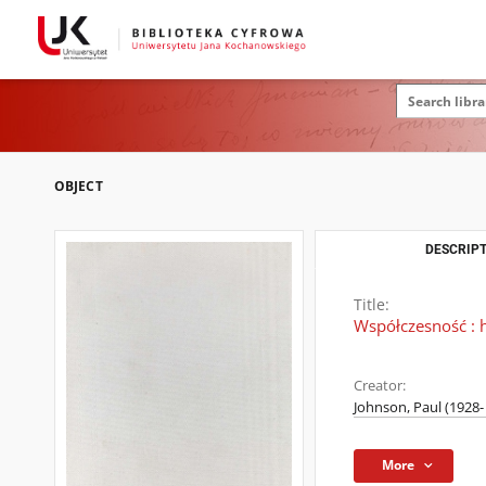
OBJECT
DESCRIPT
Title:
Współczesność : h
Creator:
Johnson, Paul (1928- 
More