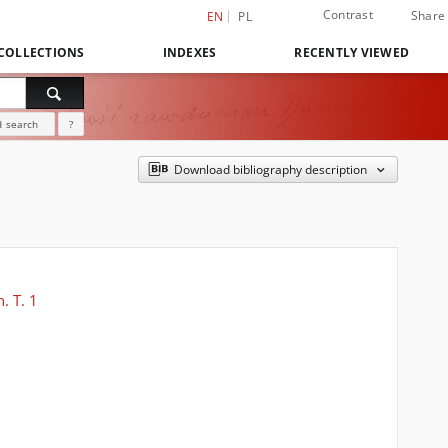
Contrast
Share
EN
PL
COLLECTIONS
INDEXES
RECENTLY VIEWED
 search
?
Download bibliography description
. T. 1