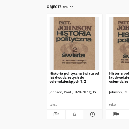
OBJECTS
similar
Historia polityczna świata od
Historia po
lat dwudziestych do
lat dwudzi
osiemdziesiątych T. 2
osiemdziesi
Johnson, Paul (1928-2023)
Pisarek, Teresa. Tł.
Johnson, Pa
Sz
tekst
tekst