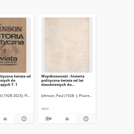
lityczna świata od
Współczesność : historia
estych do
polityczna świata od lat
ątych T. 1
dwudziestych do
osiemdziesiątych. T. 2
ul (1928-2023)
ostkiewicz, Adam (1952- ) Tł.
Pisarek, Teresa. Tł.
Johnson, Paul (1928- )
Lapszyc, H. Red.
Szostkiewicz, Adam (1952- ) Tł.
Pisarek, Teresa. Tł.
Lapszyc, H. Re
Szostkiewicz,
tekst