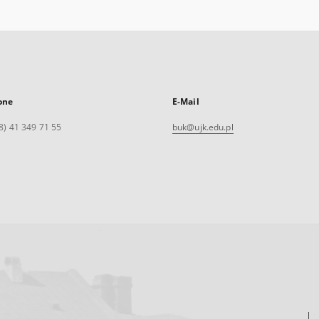
one
E-Mail
8) 41 349 71 55
buk@ujk.edu.pl