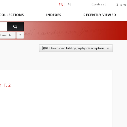
Contrast
Share
EN
PL
COLLECTIONS
INDEXES
RECENTLY VIEWED
 search
?
Download bibliography description
. T. 2