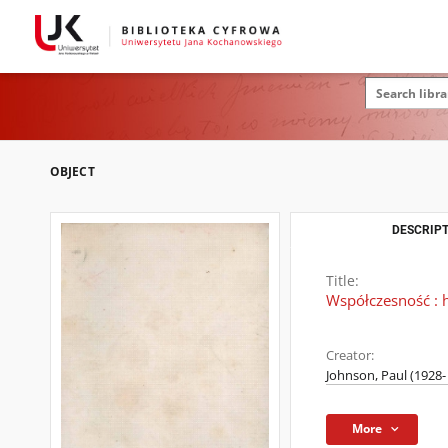
OBJECT
DESCRIPT
Title:
Współczesność : h
Creator:
Johnson, Paul (1928- 
More