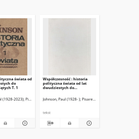
lityczna świata od
Współczesność : historia
estych do
polityczna świata od lat
ątych T. 1
dwudziestych do
osiemdziesiątych. T. 1
ul (1928-2023)
ostkiewicz, Adam (1952- ) Tł.
Pisarek, Teresa. Tł.
Johnson, Paul (1928- )
Lapszyc, H. Red.
Szostkiewicz, Adam (1952- ) Tł.
Pisarek, Teresa. Tł.
Lapszyc, H. Re
Szostkiewicz,
tekst