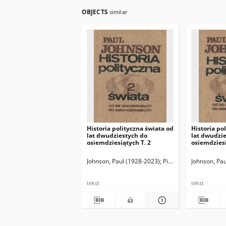
OBJECTS
similar
Historia polityczna świata od
Historia po
lat dwudziestych do
lat dwudzi
osiemdziesiątych T. 2
osiemdziesi
Johnson, Paul (1928-2023)
Pisarek, Teresa. Tł.
Johnson, Pa
Sz
tekst
tekst