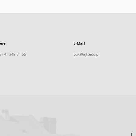
one
E-Mail
8) 41 349 71 55
buk@ujk.edu.pl