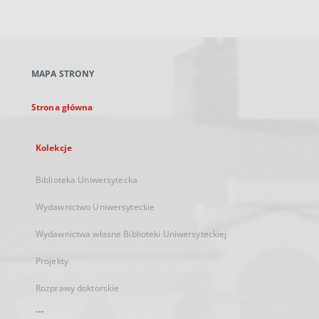
zewnętrzny,
otworzy
się
w
nowej
MAPA STRONY
karcie
Strona główna
Kolekcje
Biblioteka Uniwersytecka
Wydawnictwo Uniwersyteckie
Wydawnictwa własne Biblioteki Uniwersyteckiej
Projekty
Rozprawy doktorskie
...