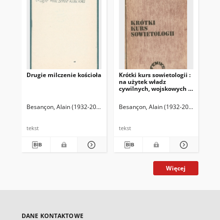
Drugie milczenie kościoła
Krótki kurs sowietologii :
Po
na użytek władz
inn
cywilnych, wojskowych i
koscielnych
Besançon, Alain (1932-2023)
Juryś, Julia (1946- ) Tł.
Besançon, Alain (1932-2023)
Bes
tekst
tekst
tek
Więcej
DANE KONTAKTOWE