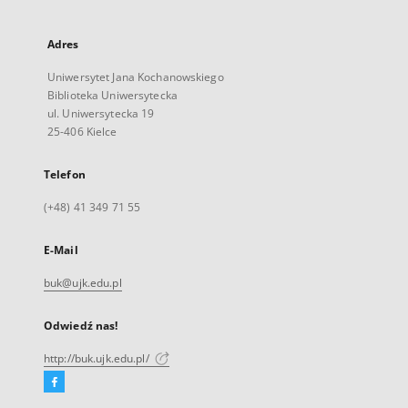
Adres
Uniwersytet Jana Kochanowskiego
Biblioteka Uniwersytecka
ul. Uniwersytecka 19
25-406 Kielce
Telefon
(+48) 41 349 71 55
E-Mail
buk@ujk.edu.pl
Odwiedź nas!
http://buk.ujk.edu.pl/
Facebook
Link