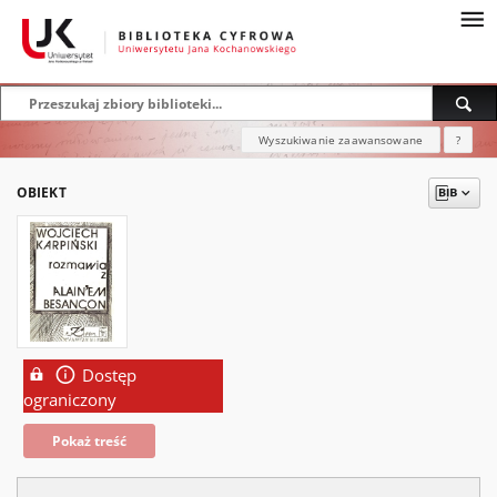
Wyszukiwanie zaawansowane
?
OBIEKT
Dostęp
ograniczony
Pokaż treść