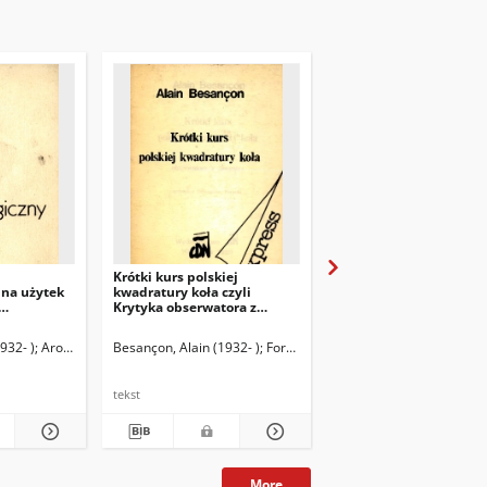
Krótki kurs polskiej
Anatomia widma : eko
 na użytek
kwadratury koła czyli
polityczna realnego
Krytyka obserwatora z
socjalizmu
igijnych
zewnątrz
. Wybór
932- )
Aron, Raymond (1905-1983). Przedm.
Besançon, Alain (1932- )
Forycki, Remigiusz (1950- ). Tł.
Dąmbska-Prokop, Urszula (1930- ). 
Besançon, Alain (1932- )
tekst
tekst
More