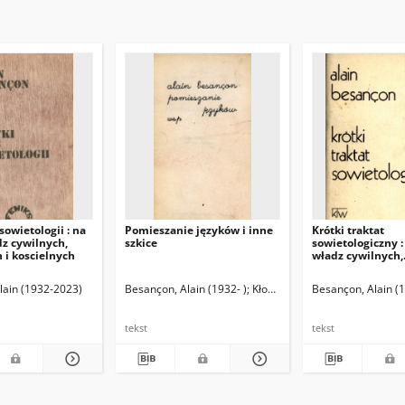
sowietologii : na
Pomieszanie języków i inne
Krótki traktat
z cywilnych,
szkice
sowietologiczny :
 i koscielnych
władz cywilnych,
wojskowych i rel
ł.
lain (1932-2023)
Besançon, Alain (1932- )
Kłoczowski, Jan Maria (1960- )
Besançon, Alain (1
tekst
tekst