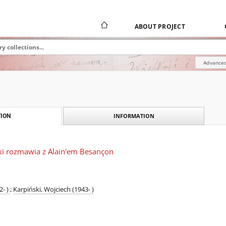
ABOUT PROJECT
Advanced
INFORMATION
ION
ki rozmawia z Alain'em Besançon
2- )
;
Karpiński, Wojciech (1943- )