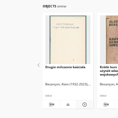
OBJECTS
similar
Drugie milczenie kościoła
Krótki kurs 
użytek wład
wojskowych
Besançon, Alain (1932-2023)
Juryś, Julia (1946- ) T
Besançon, A
tekst
tekst