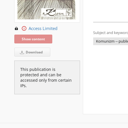
Access Limited
Subject and keyword
Show content
Komunizm -- publi
Download
This publication is
protected and can be
accessed only from certain
IPs.