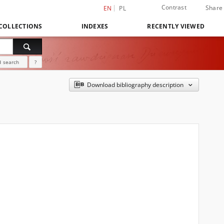
Contrast
Share
EN
PL
COLLECTIONS
INDEXES
RECENTLY VIEWED
 search
?
Download bibliography description