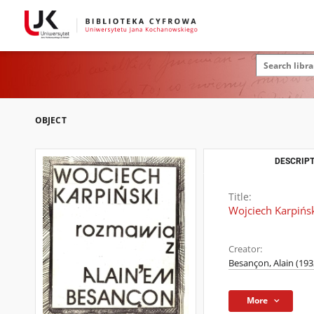
OBJECT
DESCRIPT
Title:
Wojciech Karpińs
Creator:
Besançon, Alain (193
More