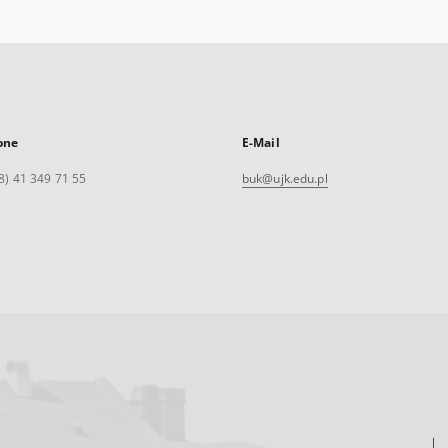
one
E-Mail
8) 41 349 71 55
buk@ujk.edu.pl