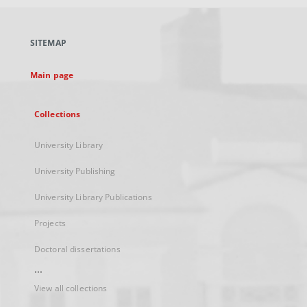
open
in
a
SITEMAP
new
tab
Main page
Collections
University Library
University Publishing
University Library Publications
Projects
Doctoral dissertations
...
View all collections