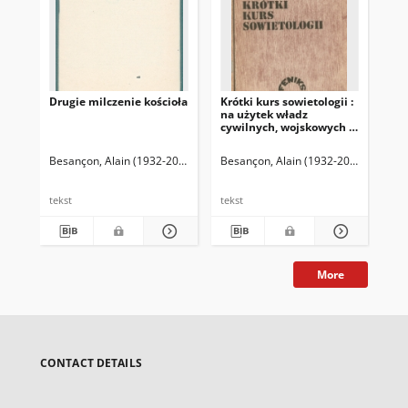
Drugie milczenie kościoła
Krótki kurs sowietologii :
Po
na użytek władz
inn
cywilnych, wojskowych i
koscielnych
Besançon, Alain (1932-2023)
Juryś, Julia (1946- ) Tł.
Besançon, Alain (1932-2023)
Bes
tekst
tekst
tek
More
CONTACT DETAILS