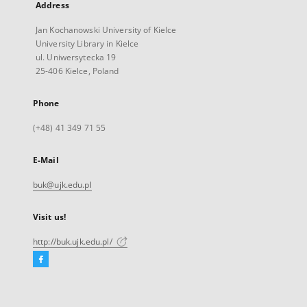
Address
Jan Kochanowski University of Kielce
University Library in Kielce
ul. Uniwersytecka 19
25-406 Kielce, Poland
Phone
(+48) 41 349 71 55
E-Mail
buk@ujk.edu.pl
Visit us!
http://buk.ujk.edu.pl/
Facebook
External
link,
will