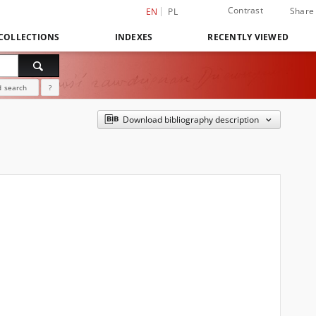
Contrast
Share
EN
PL
COLLECTIONS
INDEXES
RECENTLY VIEWED
 search
?
Download bibliography description