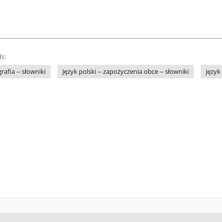
s:
grafia -- słowniki
Język polski -- zapożyczenia obce -- słowniki
język