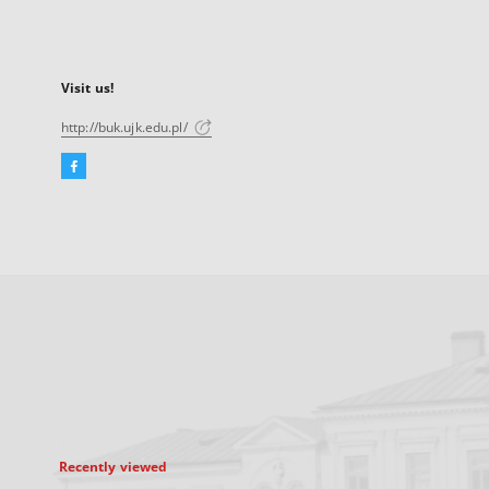
Visit us!
http://buk.ujk.edu.pl/
Facebook
External
link,
will
open
in
a
new
tab
Recently viewed