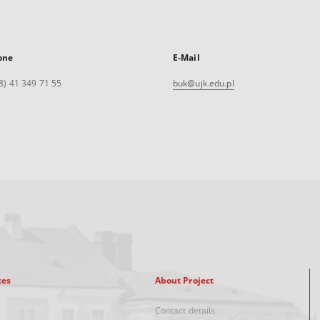
one
E-Mail
8) 41 349 71 55
buk@ujk.edu.pl
xes
About Project
Contact details