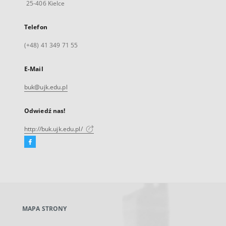
25-406 Kielce
Telefon
(+48) 41 349 71 55
E-Mail
buk@ujk.edu.pl
Odwiedź nas!
http://buk.ujk.edu.pl/
Facebook
Link
zewnętrzny,
otworzy
się
w
nowej
MAPA STRONY
karcie