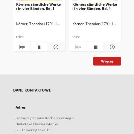
Körners sämtliche Werke
Körners sämtliche Werke
Kö
: in vier Bänden. Bd. 1
: in vier Bänden. Bd. 4
: i
Körner, Theodor (1791-1813)
Fischer, Hermann (1851-1920). Przedm.
Körner, Theodor (1791-1813)
Fische
Kör
tekst
tekst
tek
Więcej
DANE KONTAKTOWE
Adres
Uniwersytet Jana Kochanowskiego
Biblioteka Uniwersytecka
ul. Uniwersytecka 19