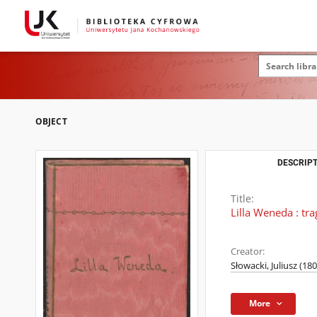
OBJECT
DESCRIPT
Title:
Lilla Weneda : tr
Creator:
Słowacki, Juliusz (18
More