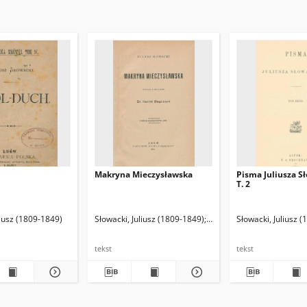
Makryna Mieczysławska
Pisma Juliusza S
T. 2
k (1855-1934). Redaktor
liusz (1809-1849)
Słowacki, Juliusz (1809-1849)
Biegeleisen, Henryk (185
Słowacki, Juliusz 
tekst
tekst