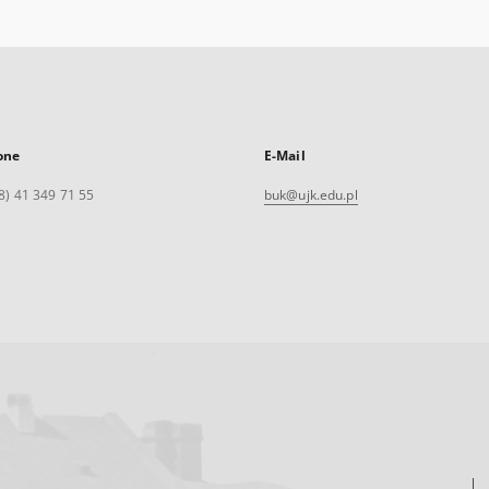
one
E-Mail
8) 41 349 71 55
buk@ujk.edu.pl