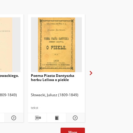
łowackiego.
Poema Piasta Dantyszka
Lambro : powstańca gre
herbu Leliwa o piekle
powieść poetyczna w 
pieśniach
5-1934). Wyd.
(1809-1849)
Słowacki, Juliusz (1809-1849)
Słowacki, Juliusz (1809-
tekst
tekst
More