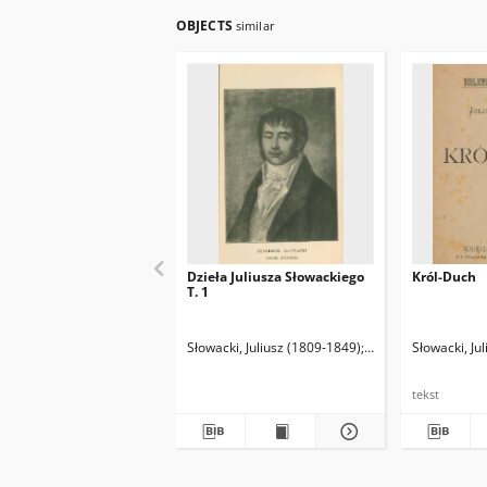
OBJECTS
similar
Dzieła Juliusza Słowackiego
Król-Duch
T. 1
Słowacki, Juliusz (1809-1849)
Biegeleisen, Henry
Słowacki, Ju
tekst