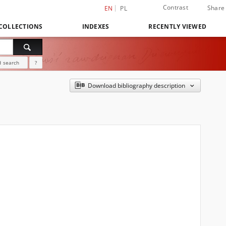
Contrast
Share
EN
PL
COLLECTIONS
INDEXES
RECENTLY VIEWED
 search
?
Download bibliography description