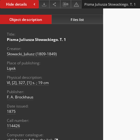
Hide details
Pisma Juliusza Słowackiego. T. 1
Object description
Files list
Title:
Pisma Juliusza Słowackiego. T. 1
Creator:
Słowacki, Juliusz (1809-1849)
Place of publishing:
Lipsk
Physical description:
VI, [2], 327, [1] s. ; 19 cm
Publisher:
F. A. Brockhaus
Date issued:
1875
Call number:
114426
Computer catalogue: