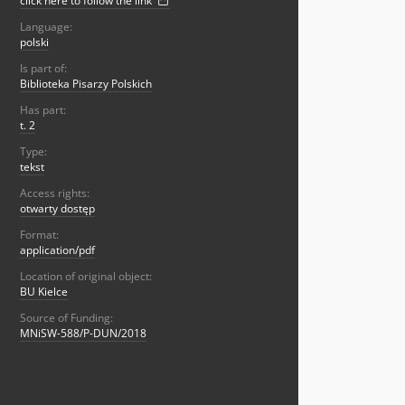
click here to follow the link
Language:
polski
Is part of:
Biblioteka Pisarzy Polskich
Has part:
t. 2
Type:
tekst
Access rights:
otwarty dostęp
Format:
application/pdf
Location of original object:
BU Kielce
Source of Funding:
MNiSW-588/P-DUN/2018