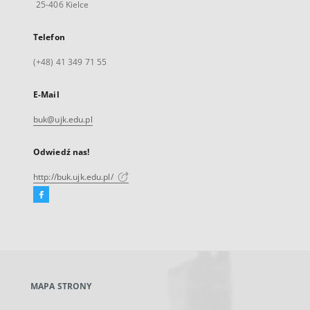
25-406 Kielce
Telefon
(+48) 41 349 71 55
E-Mail
buk@ujk.edu.pl
Odwiedź nas!
http://buk.ujk.edu.pl/
Facebook
Link
zewnętrzny,
otworzy
się
w
nowej
MAPA STRONY
karcie