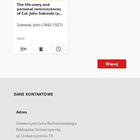
The life-story and
personal reminiscences
of Col. John Sobieski (a
lineal descendant of King
John III, of Poland) : to
Sobieski, John (1842-1927)
which is added his
popular lecture "The
Republic of Poland"
tekst
(second edition) / written
by himself ; with
illustrations.
Więcej
DANE KONTAKTOWE
Adres
Uniwersytet Jana Kochanowskiego
Biblioteka Uniwersytecka
ul. Uniwersytecka 19