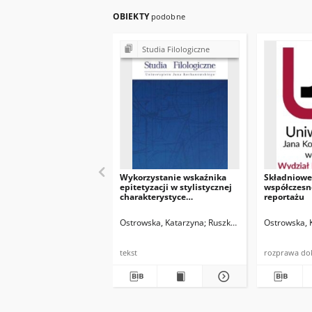
OBIEKTY
podobne
Studia Filologiczne
Wykorzystanie wskaźnika
Składniowe
epitetyzacji w stylistycznej
współczesn
charakterystyce
reportażu
współczesnego polskiego
reportażu książkowego w
Ostrowska, Katarzyna
Ruszkowski, Marek
Ostrowska, 
Trzask
świetle genologii
lingwistycznej
tekst
rozprawa do