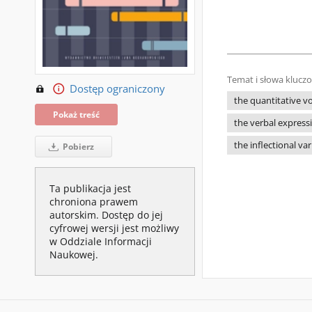
Temat i słowa klucz
Dostęp ograniczony
the quantitative v
Pokaż treść
the verbal express
the inflectional va
Pobierz
Ta publikacja jest
chroniona prawem
autorskim. Dostęp do jej
cyfrowej wersji jest możliwy
w Oddziale Informacji
Naukowej.