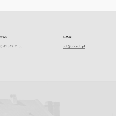
efon
E-Mail
8) 41 349 71 55
buk@ujk.edu.pl