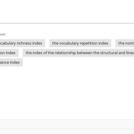
owe:
ocabulary richness index
the vocabulary repetition index
the nomi
ion index
the index of the relationship between the structural and lin
riance index