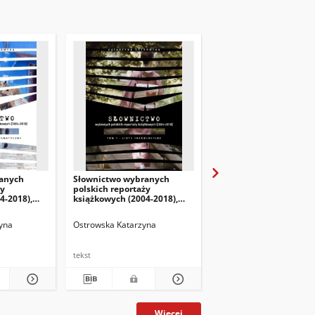
anych
Słownictwo wybranych
Reportaż książkowy w
ży
polskich reportaży
świetle językoznawstw
4-2018),
książkowych (2004-2018),
statystycznego. Składn
ja
tom 1: Listy frekwencyjne
styl, gatunek
yna
Ostrowska Katarzyna
Ostrowska, Katarzyna
tekst
tekst
Więcej