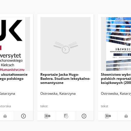
 ukształtowanie
Reportaże Jacka Hugo-
Słownictwo wybr
ego polskiego
Badera. Studium leksykalno-
polskich reporta
semantyczne
książkowych (200
tom 2: Klasyfikac
tematyczna
Katarzyna
owski, Zbigniew. Red.
Ostrowska, Katarzyna
Ostrowska, Katarz
ktorska
tekst
tekst