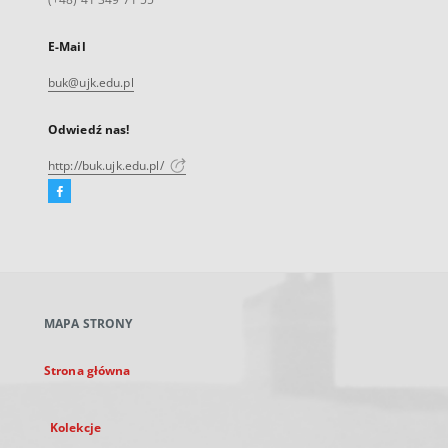
E-Mail
buk@ujk.edu.pl
Odwiedź nas!
http://buk.ujk.edu.pl/
Facebook
Link
zewnętrzny,
otworzy
się
w
nowej
MAPA STRONY
karcie
Strona główna
Kolekcje