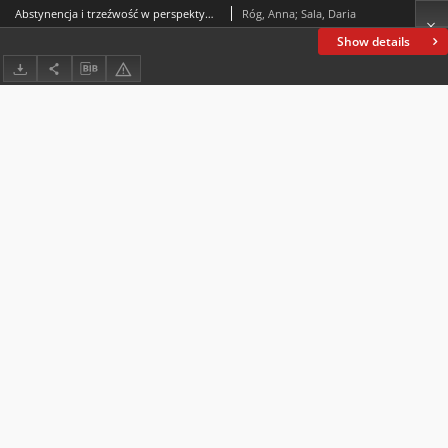
Abstynencja i trzeźwość w perspektywie osób uzależnionych od alkoholu
Róg, Anna; Sala, Daria
Show details