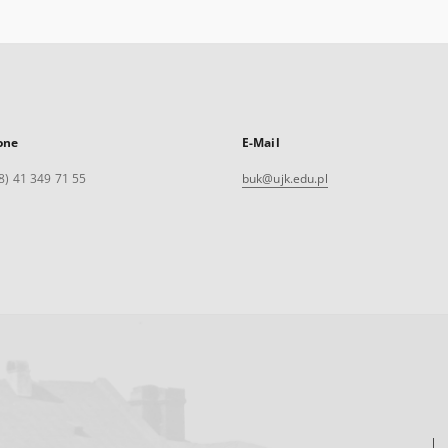
one
E-Mail
8) 41 349 71 55
buk@ujk.edu.pl