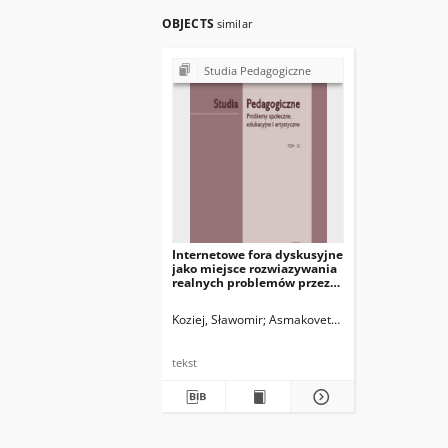
OBJECTS
similar
Studia Pedagogiczne
Internetowe fora dyskusyjne
jako miejsce rozwiazywania
realnych problemów przez
polskich i rosyjskich
studentów
Koziej, Sławomir
Asmakovets, Elena
tekst