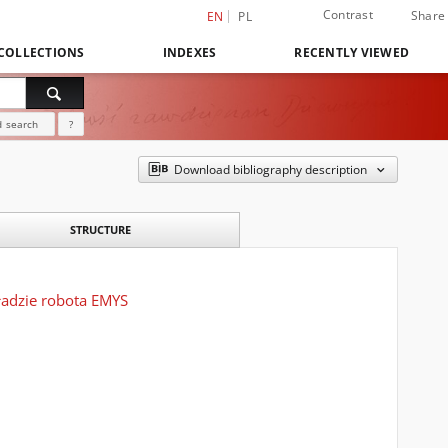
Contrast
Share
EN
PL
COLLECTIONS
INDEXES
RECENTLY VIEWED
 search
?
Download bibliography description
STRUCTURE
ładzie robota EMYS