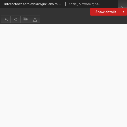
Internetowe fora dyskusyjne jako miejsce rozwiazywania realnych problemów przez polskich i rosyjskich studentów
Koziej, Sławomir; Asmakovets, Elena
Show details