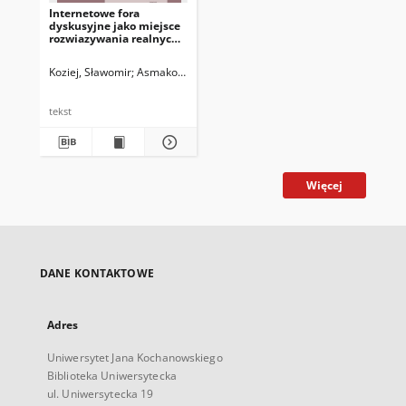
Internetowe fora
dyskusyjne jako miejsce
rozwiazywania realnych
problemów przez
polskich i rosyjskich
Koziej, Sławomir
Asmakovets, Elena
studentów
tekst
Więcej
DANE KONTAKTOWE
Adres
Uniwersytet Jana Kochanowskiego
Biblioteka Uniwersytecka
ul. Uniwersytecka 19