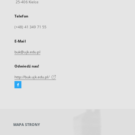
25-406 Kielce
Telefon
(+48) 41 349 71 55
E-Mail
buk@ujk.edu.pl
Odwiedź nas!
http://buk.ujk.edu.pl/
Facebook
Link
zewnętrzny,
otworzy
się
w
nowej
MAPA STRONY
karcie