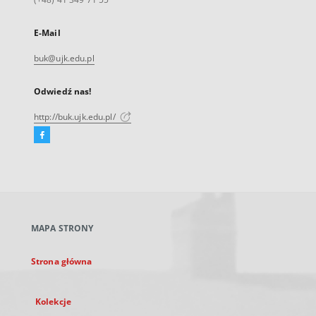
E-Mail
buk@ujk.edu.pl
Odwiedź nas!
http://buk.ujk.edu.pl/
Facebook
Link
zewnętrzny,
otworzy
się
w
nowej
MAPA STRONY
karcie
Strona główna
Kolekcje