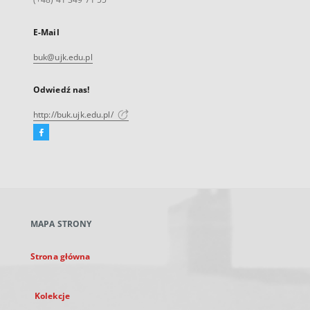
E-Mail
buk@ujk.edu.pl
Odwiedź nas!
http://buk.ujk.edu.pl/
Facebook
Link
zewnętrzny,
otworzy
się
w
nowej
MAPA STRONY
karcie
Strona główna
Kolekcje