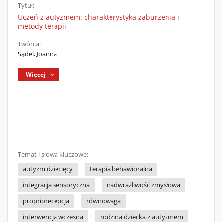
Tytuł:
Uczeń z autyzmem: charakterystyka zaburzenia i
metody terapii
Twórca:
Sądel, Joanna
Więcej
Temat i słowa kluczowe:
autyzm dziecięcy
terapia behawioralna
integracja sensoryczna
nadwrażliwość zmysłowa
propriorecepcja
równowaga
interwencja wczesna
rodzina dziecka z autyzmem