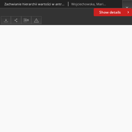
Zachwianie hierarchii wartości w antropocenie i jego przejawy w życiu młodzieży. Aspekty psychologiczne i pedagogiczne
Wojciechowska, Mariola
Show details