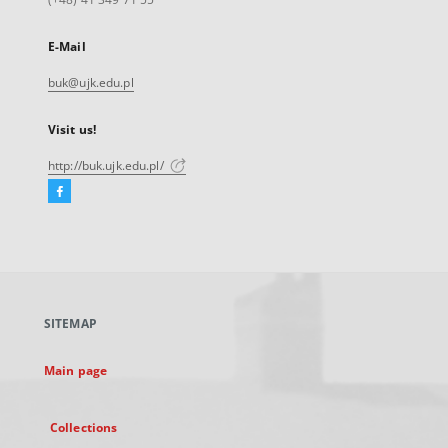
E-Mail
buk@ujk.edu.pl
Visit us!
http://buk.ujk.edu.pl/
Facebook
External
link,
will
open
in
a
SITEMAP
new
tab
Main page
Collections