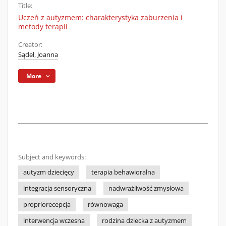
Title:
Uczeń z autyzmem: charakterystyka zaburzenia i
metody terapii
Creator:
Sądel, Joanna
More
Subject and keywords:
autyzm dziecięcy
terapia behawioralna
integracja sensoryczna
nadwrażliwość zmysłowa
propriorecepcja
równowaga
interwencja wczesna
rodzina dziecka z autyzmem