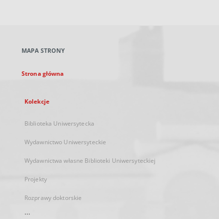
zewnętrzny,
otworzy
się
w
nowej
MAPA STRONY
karcie
Strona główna
Kolekcje
Biblioteka Uniwersytecka
Wydawnictwo Uniwersyteckie
Wydawnictwa własne Biblioteki Uniwersyteckiej
Projekty
Rozprawy doktorskie
...