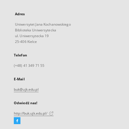
Adres
Uniwersytet Jana Kochanowskiego
Biblioteka Uniwersytecka
ul. Uniwersytecka 19
25-406 Kielce
Telefon
(+48) 41 349 71 55
E-Mail
buk@ujk.edu.pl
Odwiedź nas!
http://buk.ujk.edu.pl/
Facebook
Link