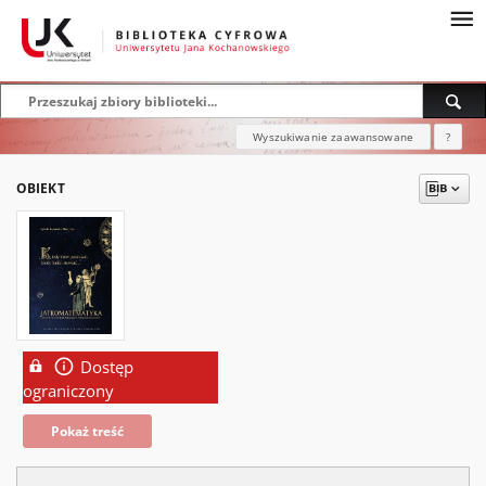
Wyszukiwanie zaawansowane
?
OBIEKT
Dostęp
ograniczony
Pokaż treść