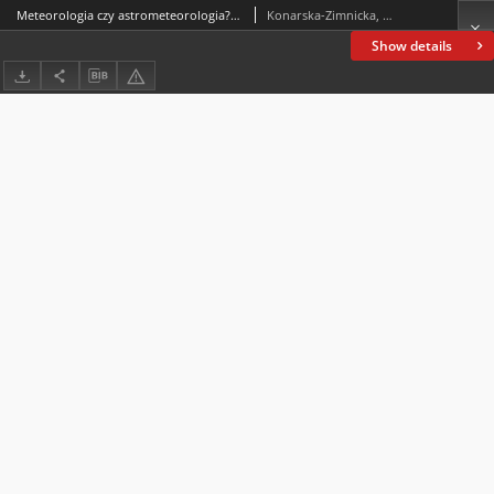
Meteorologia czy astrometeorologia? Rozważania na marginesie książki Anny Lawrence-Mathers Medieval Meteorology: Forecastingthe Weather from Aristotle to the Almanac, Cambridge:Cambridge University Press, 2020, 296 ss.
Konarska-Zimnicka, Sylwia
Show details