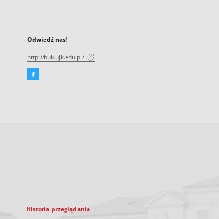
Odwiedź nas!
http://buk.ujk.edu.pl/
Facebook
Link
zewnętrzny,
otworzy
się
w
nowej
karcie
Historia przeglądania