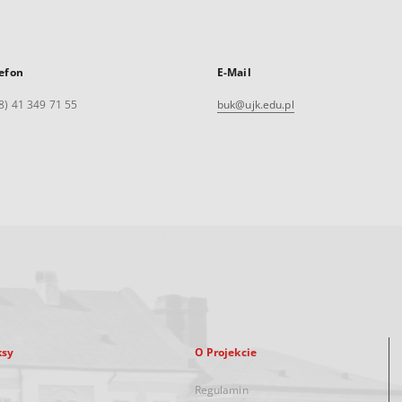
efon
E-Mail
8) 41 349 71 55
buk@ujk.edu.pl
ksy
O Projekcie
Regulamin