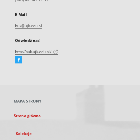
E-Mail
buk@ujk.edu.pl
Odwiedź nas!
http://buk.ujk.edu.pl/
Facebook
Link
zewnętrzny,
otworzy
się
w
nowej
MAPA STRONY
karcie
Strona główna
Kolekcje