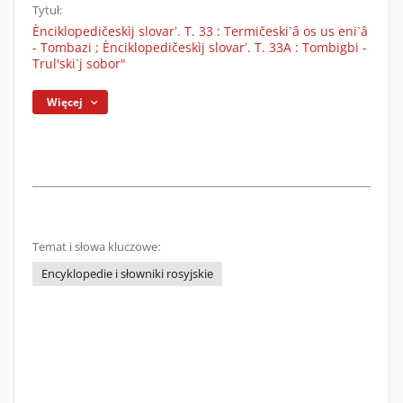
Tytuł:
Ènciklopedičeskìj slovarʹ. T. 33 : Termičeski`â os us eni`â
- Tombazi ; Ènciklopedičeskìj slovarʹ. T. 33A : Tombigbi -
Trul'ski`j sobor"
Więcej
Temat i słowa kluczowe:
Encyklopedie i słowniki rosyjskie