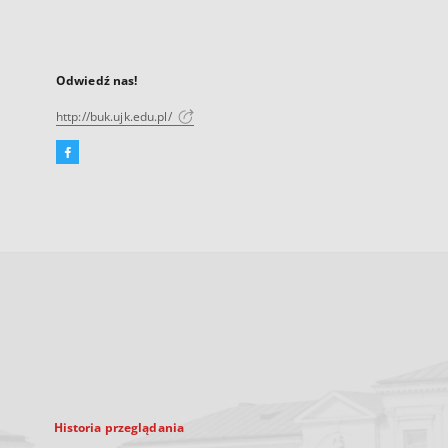
Odwiedź nas!
http://buk.ujk.edu.pl/
Facebook
Link
zewnętrzny,
otworzy
się
w
nowej
karcie
Historia przeglądania