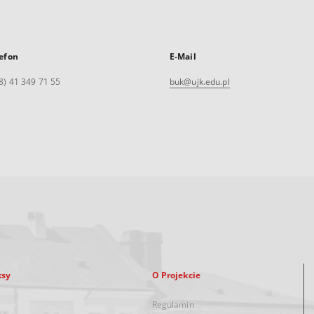
efon
E-Mail
8) 41 349 71 55
buk@ujk.edu.pl
ksy
O Projekcie
Regulamin