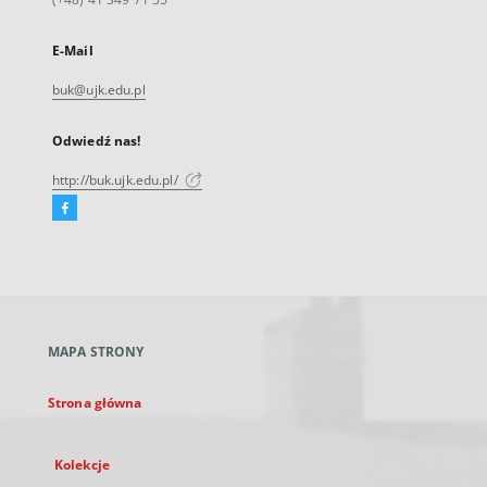
E-Mail
buk@ujk.edu.pl
Odwiedź nas!
http://buk.ujk.edu.pl/
Facebook
Link
zewnętrzny,
otworzy
się
w
nowej
MAPA STRONY
karcie
Strona główna
Kolekcje