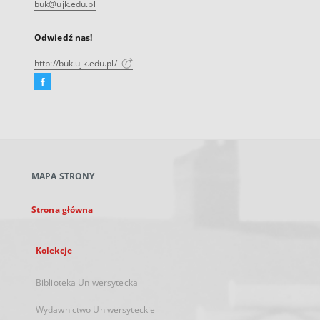
buk@ujk.edu.pl
Odwiedź nas!
http://buk.ujk.edu.pl/
Facebook
Link
zewnętrzny,
otworzy
się
w
nowej
MAPA STRONY
karcie
Strona główna
Kolekcje
Biblioteka Uniwersytecka
Wydawnictwo Uniwersyteckie