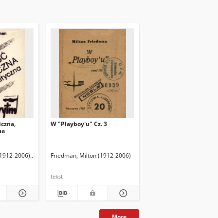
czna,
W "Playboy'u" Cz. 3
na
(1912-2006)
Friedman, Rose D. Oprac.
Friedman, Milton (1912-2006)
tekst
More