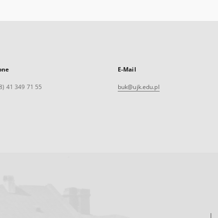
one
E-Mail
8) 41 349 71 55
buk@ujk.edu.pl