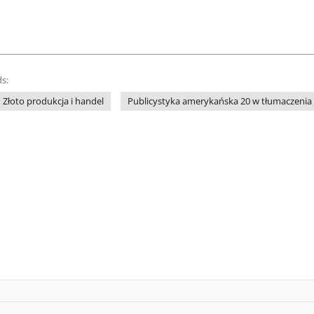
s:
Złoto produkcja i handel
Publicystyka amerykańska 20 w tłumaczenia 