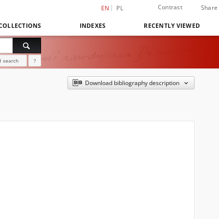
Contrast
Share
EN
PL
COLLECTIONS
INDEXES
RECENTLY VIEWED
 search
?
Download bibliography description