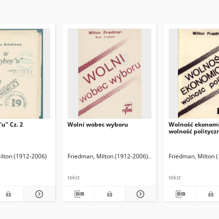
u" Cz. 2
Wolni wobec wyboru
Wolność ekonomi
wolność politycz
ilton (1912-2006)
Kwaśniewski, Jacek. Tł.
Friedman, Milton (1912-2006)
Friedman, Rose D.
Friedman, Milton 
tekst
tekst