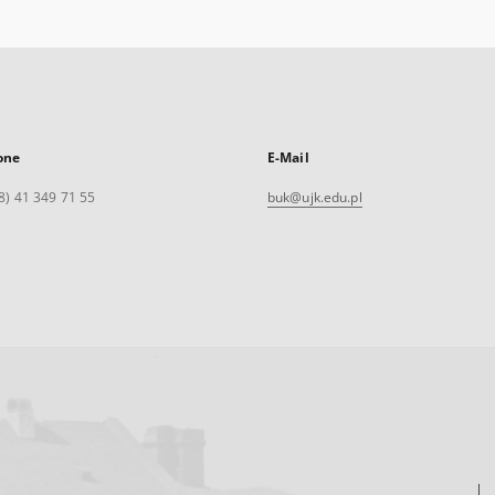
one
E-Mail
8) 41 349 71 55
buk@ujk.edu.pl