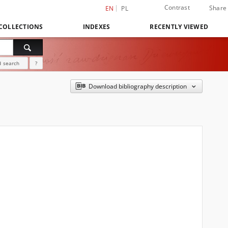
Contrast
Share
EN
PL
COLLECTIONS
INDEXES
RECENTLY VIEWED
 search
?
Download bibliography description