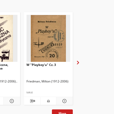
czna,
W "Playboy'u" Cz. 3
Wolne wybory 1947
na
(1912-2006)
Friedman, Rose D. Oprac.
Friedman, Milton (1912-2006)
Korboński, Stefan (1901
tekst
tekst
More