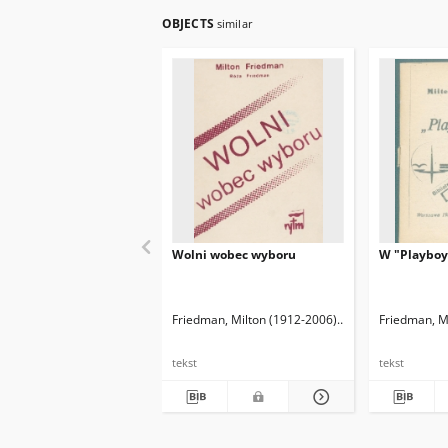
OBJECTS
similar
Wolni wobec wyboru
W "Playboy'
Friedman, Milton (1912-2006)
Friedman, Rose D.
Friedman, M
tekst
tekst