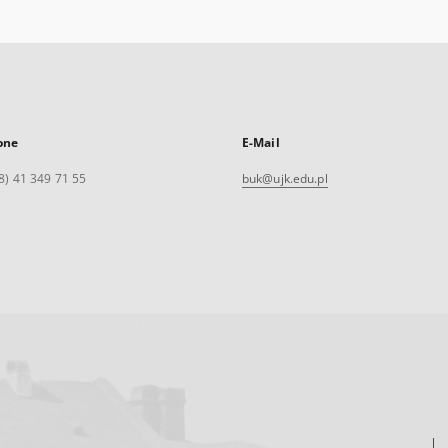
one
E-Mail
8) 41 349 71 55
buk@ujk.edu.pl