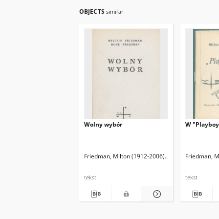
OBJECTS
similar
Wolny wybór
W "Playboy'
Friedman, Milton (1912-2006)
Friedman, Rose D.
Friedman, M
tekst
tekst