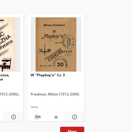
czna,
W "Playboy'u" Cz. 3
na
(1912-2006)
Friedman, Rose D. Oprac.
Friedman, Milton (1912-2006)
tekst
More