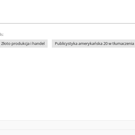
s:
Złoto produkcja i handel
Publicystyka amerykańska 20 w tłumaczenia 