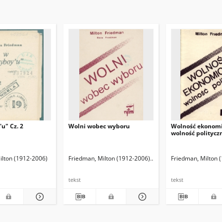
u" Cz. 2
Wolni wobec wyboru
Wolność ekonomi
wolność politycz
ilton (1912-2006)
Kwaśniewski, Jacek. Tł.
Friedman, Milton (1912-2006)
Friedman, Rose D.
Friedman, Milton 
tekst
tekst