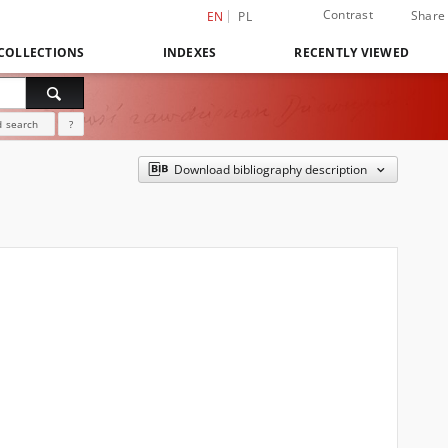
Contrast
Share
EN
PL
COLLECTIONS
INDEXES
RECENTLY VIEWED
 search
?
Download bibliography description