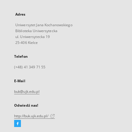
Adres
Uniwersytet Jana Kochanowskiego
Biblioteka Uniwersytecka
ul. Uniwersytecka 19
25-406 Kielce
Telefon
(+48) 41 349 71 55
E-Mail
buk@ujk.edu.pl
Odwiedź nas!
http://buk.ujk.edu.pl/
Facebook
Link