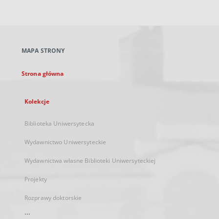
zewnętrzny,
otworzy
się
w
nowej
MAPA STRONY
karcie
Strona główna
Kolekcje
Biblioteka Uniwersytecka
Wydawnictwo Uniwersyteckie
Wydawnictwa własne Biblioteki Uniwersyteckiej
Projekty
Rozprawy doktorskie
...