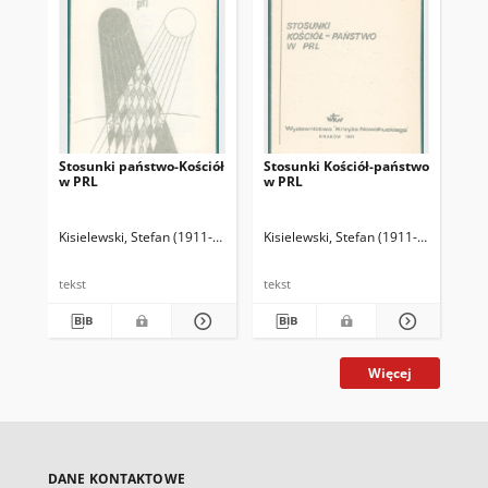
Stosunki państwo-Kościół
Stosunki Kościół-państwo
Ws
w PRL
w PRL
opo
Kisielewski, Stefan (1911-1991)
Kisielewski, Stefan (1911-1991)
Kis
tekst
tekst
tek
Więcej
DANE KONTAKTOWE