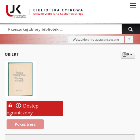
Wyszukiwanie zaawansowane
?
OBIEKT
Dostęp
ograniczony
Pokaż treść