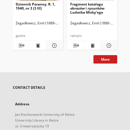
Dziennik Poranny. R. 1,
Fragment katalogu
Ka
1940, nr 3 (3 III)
obrazów i rysunków
Lu
Ludwika Misky’ego
zna
zbi
Ze
Zegadłowicz, Emil (1888-1941)
Reischer Leopold (red. naczelny)
Zegadłowicz, Emil (1888-1941)
Haman
Zeg
gazeta
rękopis
ręk
More
CONTACT DETAILS
Address
Jan Kochanowski University of Kielce
University Library in Kielce
ul. Uniwersytecka 19