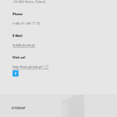
25-406 Kielce, Poland
Phone
(+48) 41 349 71 55
E-Mail
buk@ujk.edu.pl
Visit us!
http://buk.ujk.edu.pl/
Facebook
External
link,
will
open
in
a
SITEMAP
new
tab