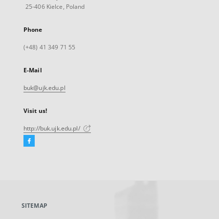
25-406 Kielce, Poland
Phone
(+48) 41 349 71 55
E-Mail
buk@ujk.edu.pl
Visit us!
http://buk.ujk.edu.pl/
Facebook
External
link,
will
open
in
a
SITEMAP
new
tab