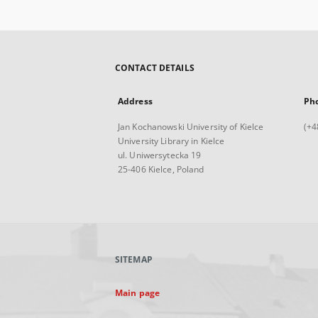
correspondirende Publikum
Bd. 2, L-Z.
CONTACT DETAILS
Address
Ph
Jan Kochanowski University of Kielce
(+4
University Library in Kielce
ul. Uniwersytecka 19
25-406 Kielce, Poland
SITEMAP
Main page