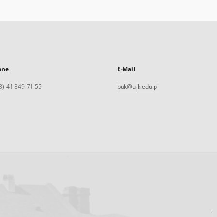
one
E-Mail
8) 41 349 71 55
buk@ujk.edu.pl