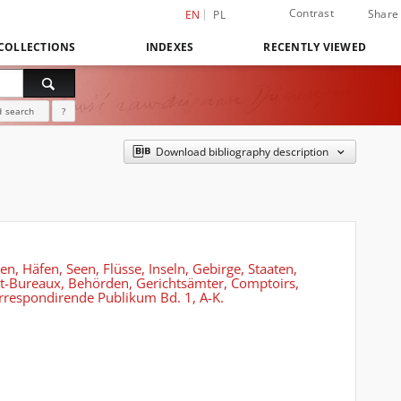
Contrast
Share
EN
PL
COLLECTIONS
INDEXES
RECENTLY VIEWED
 search
?
Download bibliography description
en, Häfen, Seen, Flüsse, Inseln, Gebirge, Staaten,
ost-Bureaux, Behörden, Gerichtsämter, Comptoirs,
orrespondirende Publikum Bd. 1, A-K.