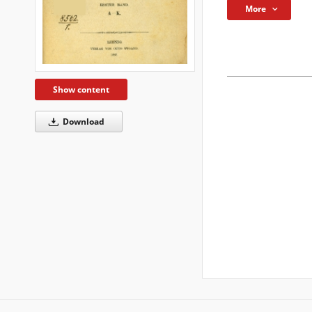
More
Show content
Download